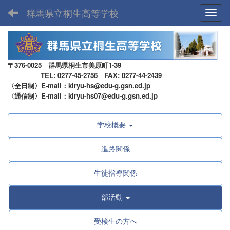
群馬県立桐生高等学校
Toggl
〒376-0025 群馬県桐生市美原町1-39
TEL: 0277-45-2756 FAX: 0277-44-2439
〈全日制〉E-mail：kiryu-hs@edu-g.gsn.ed.jp
〈通信制〉E-mail：kiryu-hs07@edu-g.gsn.ed.jp
学校概要
進路関係
生徒指導関係
部活動
受検生の方へ