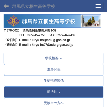
群馬県立桐生高等学校
Toggl
〒376-0025 群馬県桐生市美原町1-39
TEL: 0277-45-2756 FAX: 0277-44-2439
〈全日制〉E-mail：kiryu-hs@edu-g.gsn.ed.jp
〈通信制〉E-mail：kiryu-hs07@edu-g.gsn.ed.jp
学校概要
進路関係
生徒指導関係
部活動
受検生の方へ