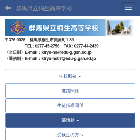
群馬県立桐生高等学校
Toggl
〒376-0025 群馬県桐生市美原町1-39
TEL: 0277-45-2756 FAX: 0277-44-2439
〈全日制〉E-mail：kiryu-hs@edu-g.gsn.ed.jp
〈通信制〉E-mail：kiryu-hs07@edu-g.gsn.ed.jp
学校概要
進路関係
生徒指導関係
部活動
受検生の方へ