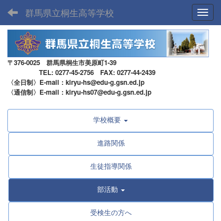
群馬県立桐生高等学校
Toggl
〒376-0025 群馬県桐生市美原町1-39
TEL: 0277-45-2756 FAX: 0277-44-2439
〈全日制〉E-mail：kiryu-hs@edu-g.gsn.ed.jp
〈通信制〉E-mail：kiryu-hs07@edu-g.gsn.ed.jp
学校概要
進路関係
生徒指導関係
部活動
受検生の方へ