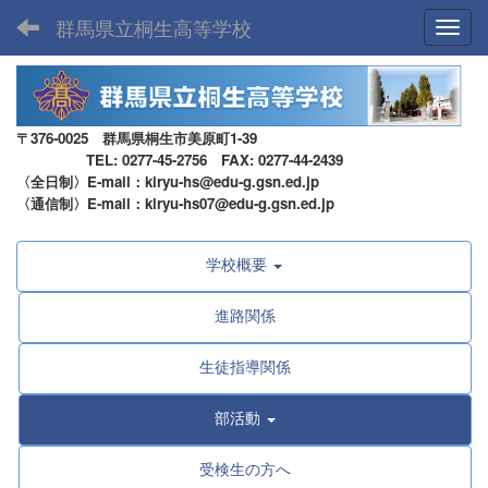
群馬県立桐生高等学校
Toggl
〒376-0025 群馬県桐生市美原町1-39
TEL: 0277-45-2756 FAX: 0277-44-2439
〈全日制〉E-mail：kiryu-hs@edu-g.gsn.ed.jp
〈通信制〉E-mail：kiryu-hs07@edu-g.gsn.ed.jp
学校概要
進路関係
生徒指導関係
部活動
受検生の方へ