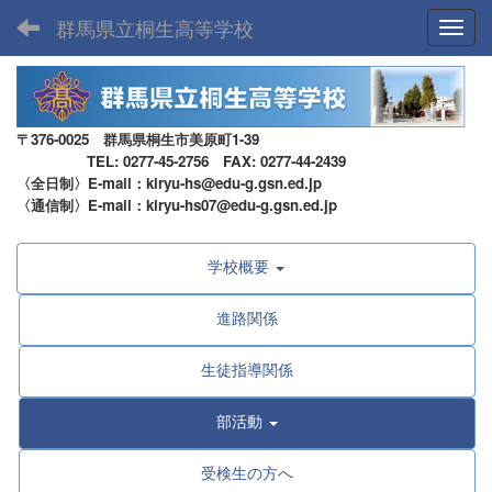
群馬県立桐生高等学校
Toggl
〒376-0025 群馬県桐生市美原町1-39
TEL: 0277-45-2756 FAX: 0277-44-2439
〈全日制〉E-mail：kiryu-hs@edu-g.gsn.ed.jp
〈通信制〉E-mail：kiryu-hs07@edu-g.gsn.ed.jp
学校概要
進路関係
生徒指導関係
部活動
受検生の方へ