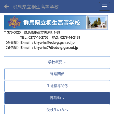
群馬県立桐生高等学校
Toggl
〒376-0025 群馬県桐生市美原町1-39
TEL: 0277-45-2756 FAX: 0277-44-2439
〈全日制〉E-mail：kiryu-hs@edu-g.gsn.ed.jp
〈通信制〉E-mail：kiryu-hs07@edu-g.gsn.ed.jp
学校概要
進路関係
生徒指導関係
部活動
受検生の方へ