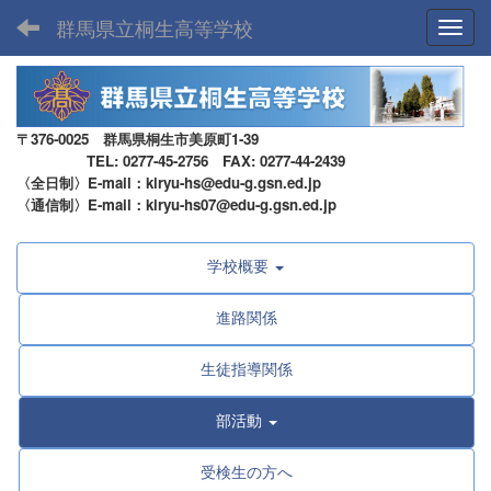
群馬県立桐生高等学校
Toggl
〒376-0025 群馬県桐生市美原町1-39
TEL: 0277-45-2756 FAX: 0277-44-2439
〈全日制〉E-mail：kiryu-hs@edu-g.gsn.ed.jp
〈通信制〉E-mail：kiryu-hs07@edu-g.gsn.ed.jp
学校概要
進路関係
生徒指導関係
部活動
受検生の方へ