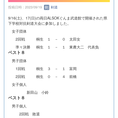
投稿日時 : 2023/09/19
剣道
9/16(土)、17(日)の両日ALSOKぐんま武道館で開催された県
下学校対抗剣道大会に参加しました。
女子団体
2回戦 桐生 １ － ０ 太田女
準々決勝 桐生 １ － １ 東農大二 代表負
ベスト８
男子団体
1回戦 桐生 ３ － １ 富岡
2回戦 桐生 ０ － ４ 前橋
女子個人
新田山 小鈴
ベスト８
男子個人
2回戦 敗退