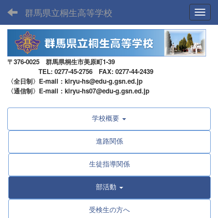
群馬県立桐生高等学校
Toggl
〒376-0025 群馬県桐生市美原町1-39
TEL: 0277-45-2756 FAX: 0277-44-2439
〈全日制〉E-mail：kiryu-hs@edu-g.gsn.ed.jp
〈通信制〉E-mail：kiryu-hs07@edu-g.gsn.ed.jp
学校概要
進路関係
生徒指導関係
部活動
受検生の方へ