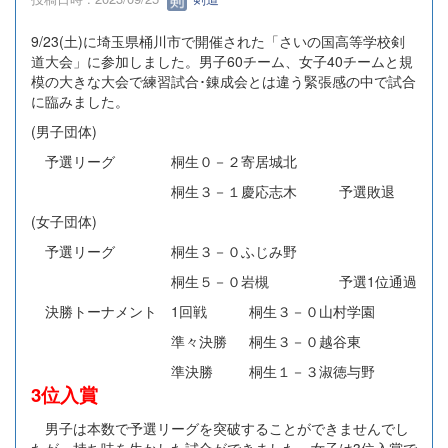
9/23(土)に埼玉県桶川市で開催された「さいの国高等学校剣
道大会」に参加しました。男子60チーム、女子40チームと規
模の大きな大会で練習試合･錬成会とは違う緊張感の中で試合
に臨みました。
(男子団体)
予選リーグ 桐生０－２寄居城北
桐生３－１慶応志木 予選敗退
(女子団体)
予選リーグ 桐生３－０ふじみ野
桐生５－０岩槻 予選1位通過
決勝トーナメント 1回戦 桐生３－０山村学園
準々決勝 桐生３－０越谷東
準決勝 桐生１－３淑徳与野
3位入賞
男子は本数で予選リーグを突破することができませんでし
たが、持ち味を生かした試合ができました。女子は3位入賞で