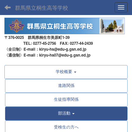
群馬県立桐生高等学校
Toggl
〒376-0025 群馬県桐生市美原町1-39
TEL: 0277-45-2756 FAX: 0277-44-2439
〈全日制〉E-mail：kiryu-hs@edu-g.gsn.ed.jp
〈通信制〉E-mail：kiryu-hs07@edu-g.gsn.ed.jp
学校概要
進路関係
生徒指導関係
部活動
受検生の方へ