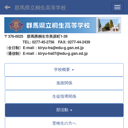
群馬県立桐生高等学校
Toggl
〒376-0025 群馬県桐生市美原町1-39
TEL: 0277-45-2756 FAX: 0277-44-2439
〈全日制〉E-mail：kiryu-hs@edu-g.gsn.ed.jp
〈通信制〉E-mail：kiryu-hs07@edu-g.gsn.ed.jp
学校概要
進路関係
生徒指導関係
部活動
受検生の方へ