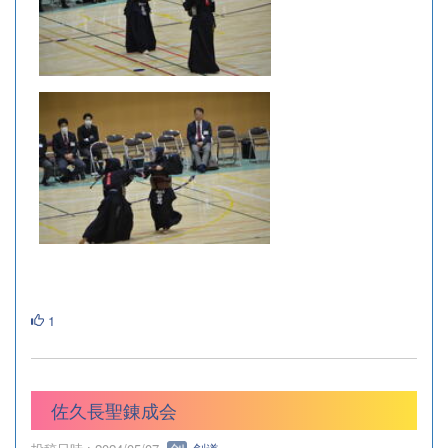
1
佐久長聖錬成会