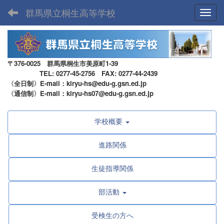
群馬県立桐生高等学校
Toggl
〒376-0025 群馬県桐生市美原町1-39
TEL: 0277-45-2756 FAX: 0277-44-2439
〈全日制〉E-mail：kiryu-hs@edu-g.gsn.ed.jp
〈通信制〉E-mail：kiryu-hs07@edu-g.gsn.ed.jp
学校概要
進路関係
生徒指導関係
部活動
受検生の方へ