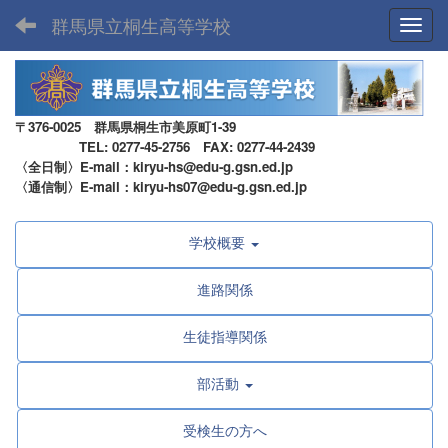
群馬県立桐生高等学校
Toggl
〒376-0025 群馬県桐生市美原町1-39
TEL: 0277-45-2756 FAX: 0277-44-2439
〈全日制〉E-mail：kiryu-hs@edu-g.gsn.ed.jp
〈通信制〉E-mail：kiryu-hs07@edu-g.gsn.ed.jp
学校概要
進路関係
生徒指導関係
部活動
受検生の方へ