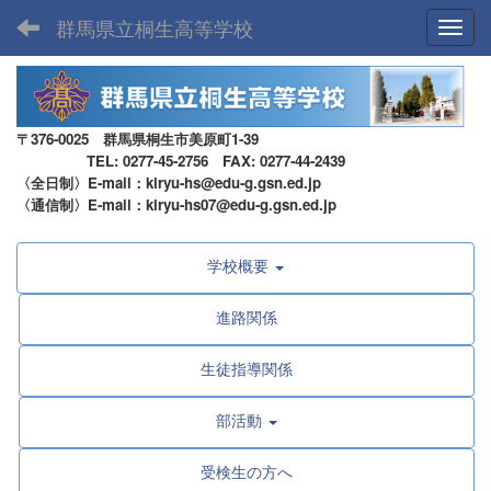
群馬県立桐生高等学校
Toggl
〒376-0025 群馬県桐生市美原町1-39
TEL: 0277-45-2756 FAX: 0277-44-2439
〈全日制〉E-mail：kiryu-hs@edu-g.gsn.ed.jp
〈通信制〉E-mail：kiryu-hs07@edu-g.gsn.ed.jp
学校概要
進路関係
生徒指導関係
部活動
受検生の方へ