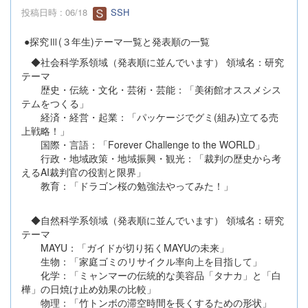
投稿日時 : 06/18
SSH
●探究Ⅲ(３年生)テーマ一覧と発表順の一覧
◆社会科学系領域（発表順に並んでいます） 領域名：研究
テーマ
歴史・伝統・文化・芸術・芸能：「美術館オススメシス
テムをつくる」
経済・経営・起業：「パッケージでグミ(組み)立てる売
上戦略！」
国際・言語：「Forever Challenge to the WORLD」
行政・地域政策・地域振興・観光：「裁判の歴史から考
えるAI裁判官の役割と限界」
教育：「ドラゴン桜の勉強法やってみた！」
◆自然科学系領域（発表順に並んでいます） 領域名：研究
テーマ
MAYU：「ガイドが切り拓くMAYUの未来」
生物：「家庭ゴミのリサイクル率向上を目指して」
化学：「ミャンマーの伝統的な美容品「タナカ」と「白
樺」の日焼け止め効果の比較」
物理：「竹トンボの滞空時間を長くするための形状」