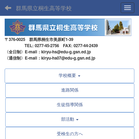
群馬県立桐生高等学校
Toggl
〒376-0025 群馬県桐生市美原町1-39
TEL: 0277-45-2756 FAX: 0277-44-2439
〈全日制〉E-mail：kiryu-hs@edu-g.gsn.ed.jp
〈通信制〉E-mail：kiryu-hs07@edu-g.gsn.ed.jp
学校概要
進路関係
生徒指導関係
部活動
受検生の方へ