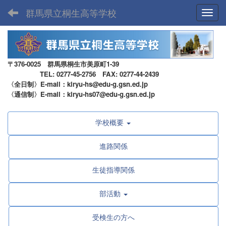
群馬県立桐生高等学校
Toggl
〒376-0025 群馬県桐生市美原町1-39
TEL: 0277-45-2756 FAX: 0277-44-2439
〈全日制〉E-mail：kiryu-hs@edu-g.gsn.ed.jp
〈通信制〉E-mail：kiryu-hs07@edu-g.gsn.ed.jp
学校概要
進路関係
生徒指導関係
部活動
受検生の方へ