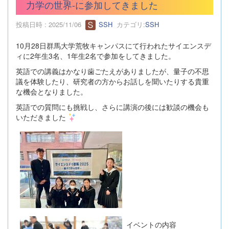
力学の世界-に参加してきました
投稿日時 : 2025/11/06
SSH
カテゴリ:
SSH
10月28日群馬大学荒牧キャンパスにて行われたサイエンスデ
ィに2年生3名、1年生2名で参加をしてきました。
英語での講義はかなり歯ごたえがありましたが、量子の不思
議を体験したり、研究者の方からお話しを聞いたりする貴重
な機会となりました。
英語での質問にも挑戦し、さらに講演の後には歓談の機会も
いただきました
イベントの内容