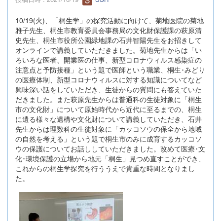
10/19(火)、「桐生学」の探究活動に向けて、菊地医院の菊地
雅子先生、桐生市教育委員会事務局の文化財保護課の萩原清
史先生、桐生市役所公園緑地課の石井智陽先生をお招きして
オンラインで講義していただきました。菊地先生からは「い
ろいろな医者、開業医の仕事、新型コロナウィルス感染症の
注意点と予防接種」という題で医師という職業、桐生･みどり
の医療体制、新型コロナウィルスに対する知識についてなど
興味深い話をしていただき、生徒からの質問にも答えていた
だきました。また萩原先生からは普通科の生徒対象に「桐生
市の文化財」について原始時代から近代に至るまでの、桐生
に遺る様々な遺構や文化財について講義していただき、石井
先生からは理数科の生徒対象に「カッコソウの保全から地域
の自然を考える」という題で桐生市のみに成育するカッコソ
ウの保護についてお話ししていただきました。改めて医療･文
化･環境保護の立場から地元「桐生」見つめ直すことができ、
これからの桐生学探究を行ううえで貴重な時間となりまし
た。