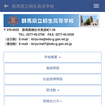
群馬県立桐生高等学校
Toggl
〒376-0025 群馬県桐生市美原町1-39
TEL: 0277-45-2756 FAX: 0277-44-2439
〈全日制〉E-mail：kiryu-hs@edu-g.gsn.ed.jp
〈通信制〉E-mail：kiryu-hs07@edu-g.gsn.ed.jp
学校概要
進路関係
生徒指導関係
部活動
受検生の方へ