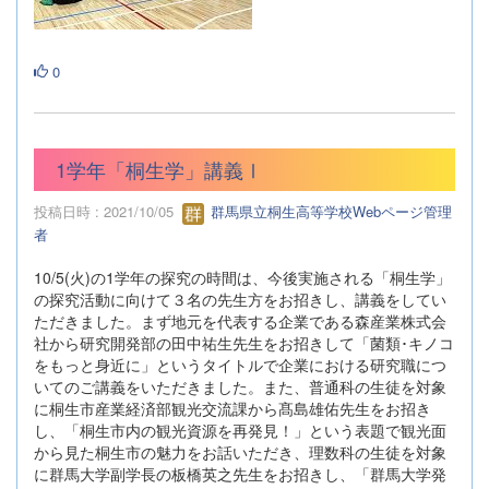
0
1学年「桐生学」講義Ⅰ
投稿日時 : 2021/10/05
群馬県立桐生高等学校Webページ管理
者
10/5(火)の1学年の探究の時間は、今後実施される「桐生学」
の探究活動に向けて３名の先生方をお招きし、講義をしてい
ただきました。まず地元を代表する企業である森産業株式会
社から研究開発部の田中祐生先生をお招きして「菌類･キノコ
をもっと身近に」というタイトルで企業における研究職につ
いてのご講義をいただきました。また、普通科の生徒を対象
に桐生市産業経済部観光交流課から髙島雄佑先生をお招き
し、「桐生市内の観光資源を再発見！」という表題で観光面
から見た桐生市の魅力をお話いただき、理数科の生徒を対象
に群馬大学副学長の板橋英之先生をお招きし、「群馬大学発