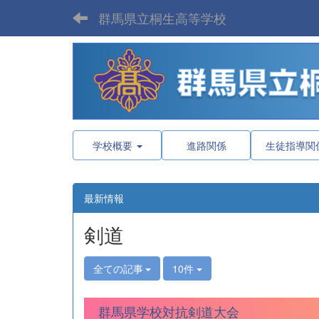
群馬県立桐生高等学校
学校概要
進路関係
生徒指導関
最新情報
剣道
全ての記事
10件
群馬県学校対抗剣道大会