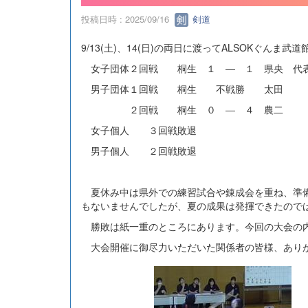
投稿日時 : 2025/09/16
剣道
9/13(土)、14(日)の両日に渡ってALSOKぐん
女子団体２回戦 桐生 １ ― １ 県央 代
男子団体１回戦 桐生 不戦勝 太田
２回戦 桐生 ０ ― ４ 農二
女子個人 ３回戦敗退
男子個人 ２回戦敗退
夏休み中は県外での練習試合や錬成会を重ね、準備
もないませんでしたが、夏の成果は発揮できたので
勝敗は紙一重のところにあります。今回の大会の内
大会開催に御尽力いただいた関係者の皆様、あり