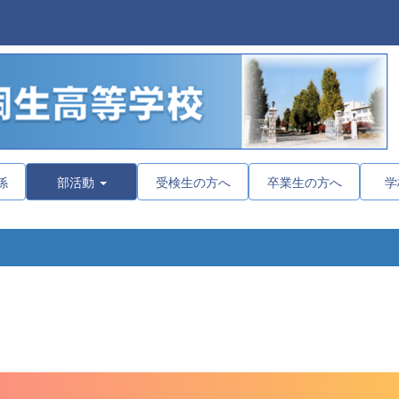
係
部活動
受検生の方へ
卒業生の方へ
学