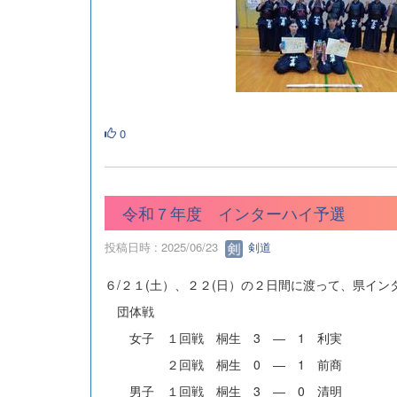
0
令和７年度 インターハイ予選
投稿日時 : 2025/06/23
剣道
６/２１(土）、２２(日）の２日間に渡って、県イン
団体戦
女子 １回戦 桐生 3 ― 1 利実
２回戦 桐生 0 ― 1 前商
男子 １回戦 桐生 3 ― 0 清明