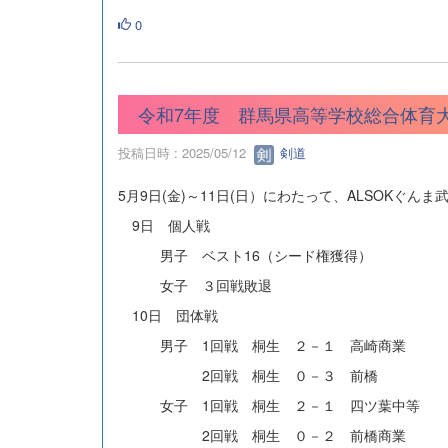
0
令和7年度 群馬県高等学校総合体育
投稿日時 : 2025/05/12
剣道
5月9日(金)～11日(日）にわたって、ALSOKぐ
9日 個人戦
男子 ベスト16（シード権獲得）
女子 ３回戦敗退
10日 団体戦
男子 1回戦 桐生 ２－１ 高崎商業
2回戦 桐生 ０－３ 前橋
女子 1回戦 桐生 ２－１ 四ツ葉中等
2回戦 桐生 ０－２ 前橋商業