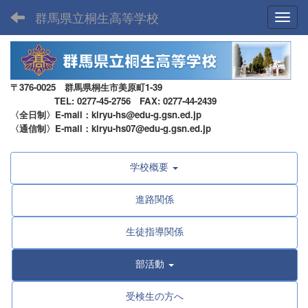
群馬県立桐生高等学校
Toggl
〒376-0025 群馬県桐生市美原町1-39
TEL: 0277-45-2756 FAX: 0277-44-2439
〈全日制〉E-mail：kiryu-hs@edu-g.gsn.ed.jp
〈通信制〉E-mail：kiryu-hs07@edu-g.gsn.ed.jp
学校概要
進路関係
生徒指導関係
部活動
受検生の方へ