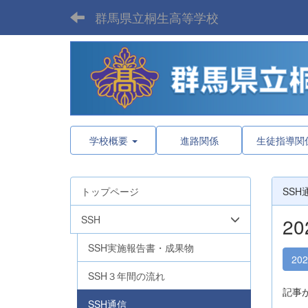
群馬県立桐生高等学校
学校概要
進路関係
生徒指導関
トップページ
SSH
SSH
2
SSH実施報告書・成果物
20
SSH３年間の流れ
記事
SSH通信