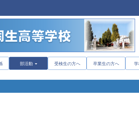
係
部活動
受検生の方へ
卒業生の方へ
学