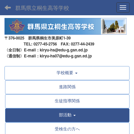
群馬県立桐生高等学校
Toggl
〒376-0025 群馬県桐生市美原町1-39
TEL: 0277-45-2756 FAX: 0277-44-2439
〈全日制〉E-mail：kiryu-hs@edu-g.gsn.ed.jp
〈通信制〉E-mail：kiryu-hs07@edu-g.gsn.ed.jp
学校概要
進路関係
生徒指導関係
部活動
受検生の方へ