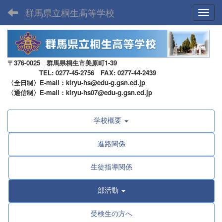
群馬県立桐生高等学校
Toggl
〒376-0025 群馬県桐生市美原町1-39
TEL: 0277-45-2756 FAX: 0277-44-2439
〈全日制〉E-mail：kiryu-hs@edu-g.gsn.ed.jp
〈通信制〉E-mail：kiryu-hs07@edu-g.gsn.ed.jp
学校概要
進路関係
生徒指導関係
部活動
受検生の方へ