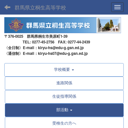
群馬県立桐生高等学校
Toggl
〒376-0025 群馬県桐生市美原町1-39
TEL: 0277-45-2756 FAX: 0277-44-2439
〈全日制〉E-mail：kiryu-hs@edu-g.gsn.ed.jp
〈通信制〉E-mail：kiryu-hs07@edu-g.gsn.ed.jp
学校概要
進路関係
生徒指導関係
部活動
受検生の方へ