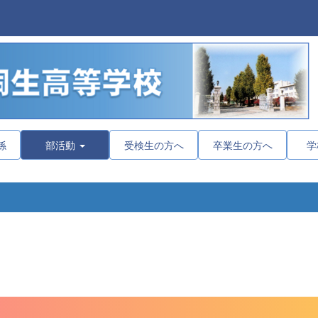
係
部活動
受検生の方へ
卒業生の方へ
学