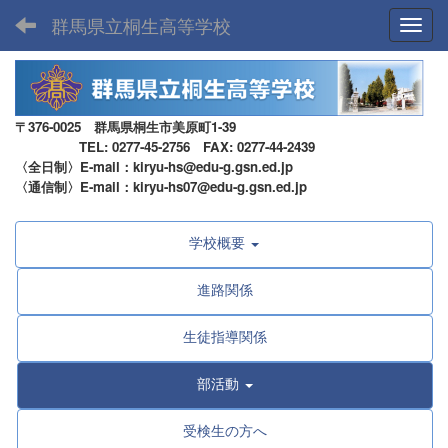
群馬県立桐生高等学校
Toggl
〒376-0025 群馬県桐生市美原町1-39
TEL: 0277-45-2756 FAX: 0277-44-2439
〈全日制〉E-mail：kiryu-hs@edu-g.gsn.ed.jp
〈通信制〉E-mail：kiryu-hs07@edu-g.gsn.ed.jp
学校概要
進路関係
生徒指導関係
部活動
受検生の方へ