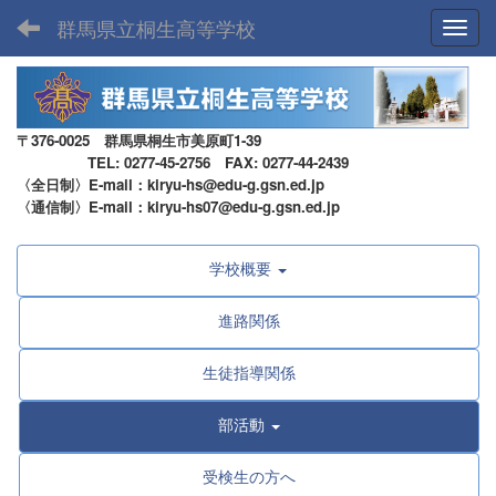
群馬県立桐生高等学校
Toggl
〒376-0025 群馬県桐生市美原町1-39
TEL: 0277-45-2756 FAX: 0277-44-2439
〈全日制〉E-mail：kiryu-hs@edu-g.gsn.ed.jp
〈通信制〉E-mail：kiryu-hs07@edu-g.gsn.ed.jp
学校概要
進路関係
生徒指導関係
部活動
受検生の方へ