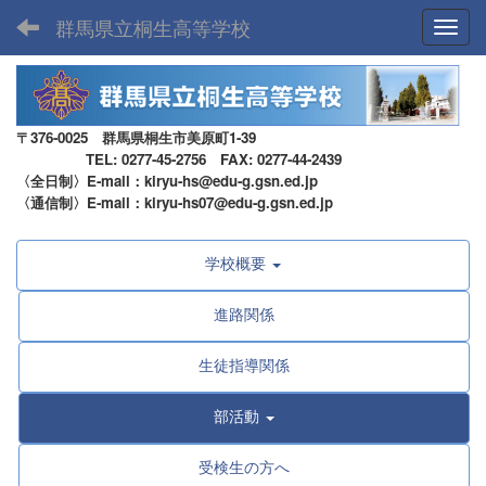
群馬県立桐生高等学校
Toggl
〒376-0025 群馬県桐生市美原町1-39
TEL: 0277-45-2756 FAX: 0277-44-2439
〈全日制〉E-mail：kiryu-hs@edu-g.gsn.ed.jp
〈通信制〉E-mail：kiryu-hs07@edu-g.gsn.ed.jp
学校概要
進路関係
生徒指導関係
部活動
受検生の方へ