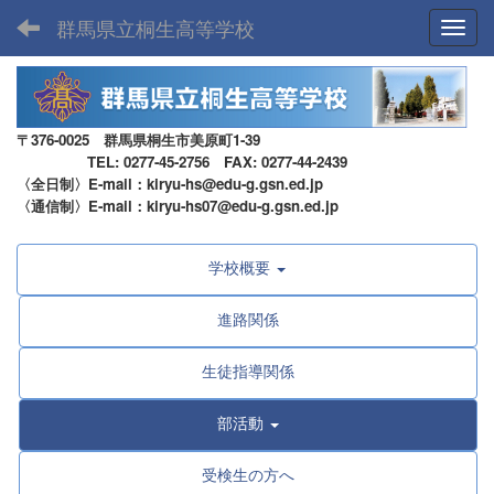
群馬県立桐生高等学校
Toggl
〒376-0025 群馬県桐生市美原町1-39
TEL: 0277-45-2756 FAX: 0277-44-2439
〈全日制〉E-mail：kiryu-hs@edu-g.gsn.ed.jp
〈通信制〉E-mail：kiryu-hs07@edu-g.gsn.ed.jp
学校概要
進路関係
生徒指導関係
部活動
受検生の方へ