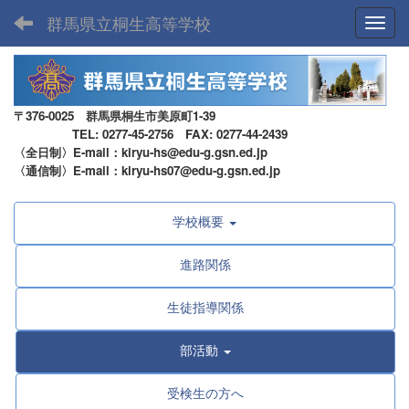
群馬県立桐生高等学校
Toggl
〒376-0025 群馬県桐生市美原町1-39
TEL: 0277-45-2756 FAX: 0277-44-2439
〈全日制〉E-mail：kiryu-hs@edu-g.gsn.ed.jp
〈通信制〉E-mail：kiryu-hs07@edu-g.gsn.ed.jp
学校概要
進路関係
生徒指導関係
部活動
受検生の方へ