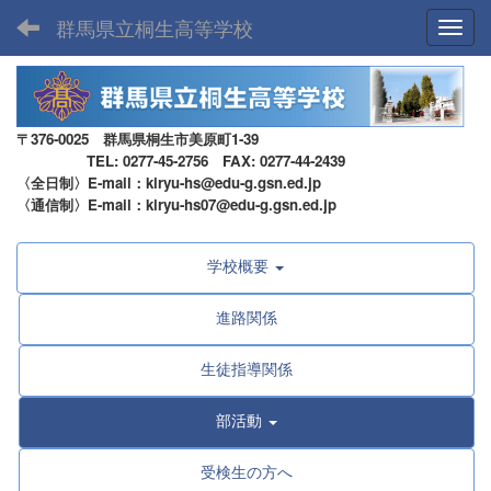
群馬県立桐生高等学校
Toggl
〒376-0025 群馬県桐生市美原町1-39
TEL: 0277-45-2756 FAX: 0277-44-2439
〈全日制〉E-mail：kiryu-hs@edu-g.gsn.ed.jp
〈通信制〉E-mail：kiryu-hs07@edu-g.gsn.ed.jp
学校概要
進路関係
生徒指導関係
部活動
受検生の方へ