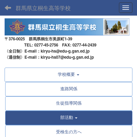
群馬県立桐生高等学校
Toggl
〒376-0025 群馬県桐生市美原町1-39
TEL: 0277-45-2756 FAX: 0277-44-2439
〈全日制〉E-mail：kiryu-hs@edu-g.gsn.ed.jp
〈通信制〉E-mail：kiryu-hs07@edu-g.gsn.ed.jp
学校概要
進路関係
生徒指導関係
部活動
受検生の方へ