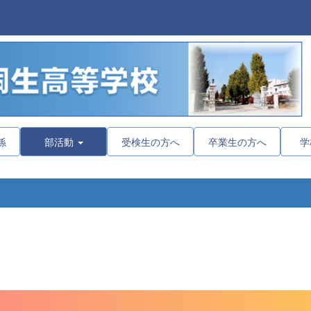
係
部活動
受検生の方へ
卒業生の方へ
学