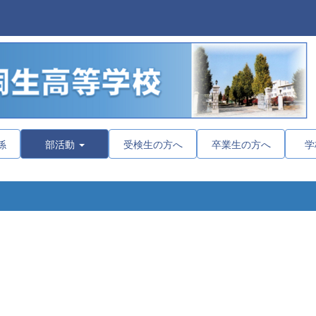
係
部活動
受検生の方へ
卒業生の方へ
学