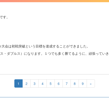
果です。
今大会は初戦突破という目標を達成することができました。
ルス・ダブルス）になります。１つでも多く勝てるように、頑張ってい
1
2
3
4
5
6
7
8
9
»