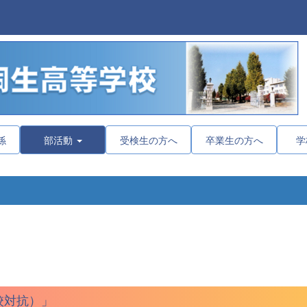
係
部活動
受検生の方へ
卒業生の方へ
学
校対抗）」