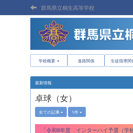
群馬県立桐生高等学校
学校概要
進路関係
生徒指導関
最新情報
卓球（女）
全ての記事
1件
「令和8年度 インターハイ予選（学