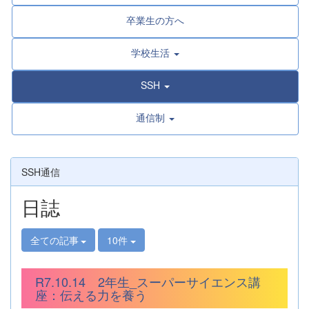
卒業生の方へ
学校生活
SSH
通信制
SSH通信
日誌
全ての記事
10件
R7.10.14 2年生_スーパーサイエンス講
座：伝える力を養う