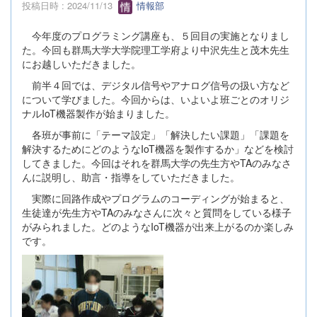
投稿日時 : 2024/11/13
情報部
今年度のプログラミング講座も、５回目の実施となりまし
た。今回も群馬大学大学院理工学府より中沢先生と茂木先生
にお越しいただきました。
前半４回では、デジタル信号やアナログ信号の扱い方など
について学びました。今回からは、いよいよ班ごとのオリジ
ナルIoT機器製作が始まりました。
各班が事前に「テーマ設定」「解決したい課題」「課題を
解決するためにどのようなIoT機器を製作するか」などを検討
してきました。今回はそれを群馬大学の先生方やTAのみなさ
んに説明し、助言・指導をしていただきました。
実際に回路作成やプログラムのコーディングが始まると、
生徒達が先生方やTAのみなさんに次々と質問をしている様子
がみられました。どのようなIoT機器が出来上がるのか楽しみ
です。