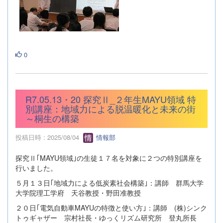
0
R7.05.13・20 探究Ⅱ_２年生MAYU領域 特
別講座：地域力による脱温暖化と未来の街
～桐生の構築
投稿日時 : 2025/08/04
情報部
探究Ⅱ｢MAYU領域｣の生徒１７名を対象に２つの特別講座を
行いました。
５月１３日｢地域力による低炭素社会構築｣：講師 群馬大学
大学院理工学府 天谷教授・野田准教授
２０日｢電気自動車MAYUの特徴と使い方｣：講師 (株)シンク
トゥギャザー 宗村社長・ゆっくリズム研究所 登丸所長