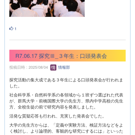
1
R7.06.17 探究Ⅲ_３年生：口頭発表会
投稿日時 : 2025/08/04
情報部
探究活動の集大成である３年生による口頭発表会が行われま
した。
社会科学系・自然科学系の各領域から１班ずつ選ばれた代表
が、群馬大学・前橋国際大学の先生方、県内中学高校の先生
方、全校生徒の前で研究内容を発表しました。
活発な質疑応答も行われ、充実した発表会でした。
大学の先生方からは、「定義や実験方法、検証方法などをよ
く検討し、より論理的、客観的な研究にするには」といった