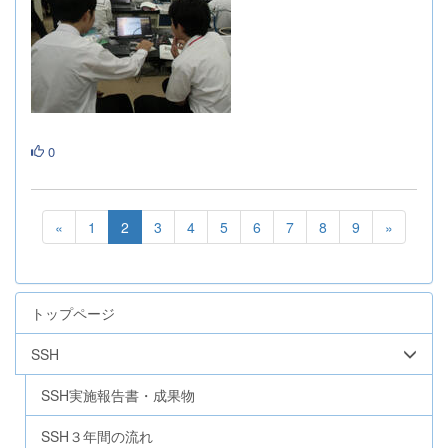
0
«
1
2
3
4
5
6
7
8
9
»
トップページ
SSH
SSH実施報告書・成果物
SSH３年間の流れ