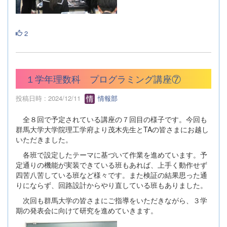
2
１学年理数科 プログラミング講座⑦
投稿日時 : 2024/12/11
情報部
全８回で予定されている講座の７回目の様子です。今回も
群馬大学大学院理工学府より茂木先生とTAの皆さまにお越し
いただきました。
各班で設定したテーマに基づいて作業を進めています。予
定通りの機能が実装できている班もあれば、上手く動作せず
四苦八苦している班など様々です。また検証の結果思った通
りにならず、回路設計からやり直している班もありました。
次回も群馬大学の皆さまにご指導をいただきながら、３学
期の発表会に向けて研究を進めていきます。