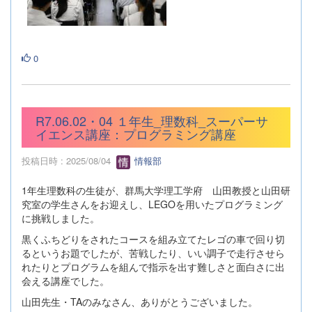
0
R7.06.02・04 １年生_理数科_スーパーサ
イエンス講座：プログラミング講座
投稿日時 : 2025/08/04
情報部
1年生理数科の生徒が、群馬大学理工学府 山田教授と山田研
究室の学生さんをお迎えし、LEGOを用いたプログラミング
に挑戦しました。
黒くふちどりをされたコースを組み立てたレゴの車で回り切
るというお題でしたが、苦戦したり、いい調子で走行させら
れたりとプログラムを組んで指示を出す難しさと面白さに出
会える講座でした。
山田先生・TAのみなさん、ありがとうございました。