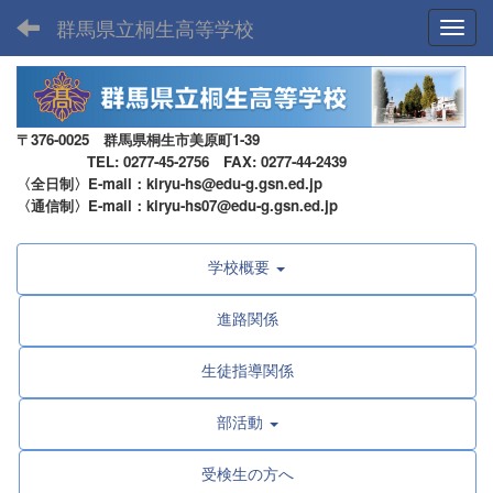
群馬県立桐生高等学校
Toggl
〒376-0025 群馬県桐生市美原町1-39
TEL: 0277-45-2756 FAX: 0277-44-2439
〈全日制〉E-mail：kiryu-hs@edu-g.gsn.ed.jp
〈通信制〉E-mail：kiryu-hs07@edu-g.gsn.ed.jp
学校概要
進路関係
生徒指導関係
部活動
受検生の方へ